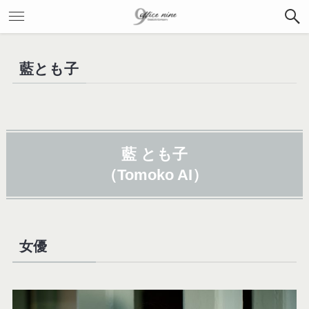
藍とも子
藍 とも子
（Tomoko AI）
女優